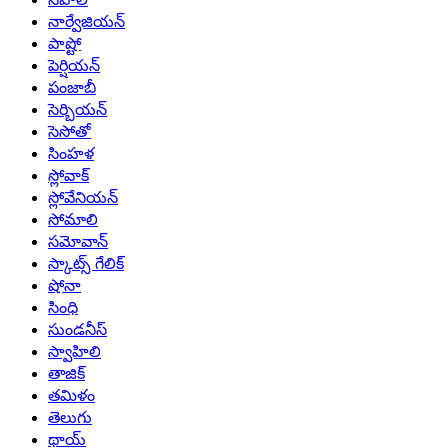
నార్వేజియన్
పాష్టో
పెర్షియన్
పంజాబీ
సెర్బియన్
సెసోతో
సింహళ
స్లోవాక్
స్లోవేనియన్
సోమాలి
సమోవాన్
స్కాట్స్ గేలిక్
షోనా
సింధి
సుండనీస్
స్వాహిలి
తాజిక్
తమిళం
తెలుగు
థాయ్