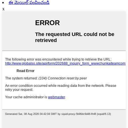
ఈ మెయిల్ పంపించండి
x