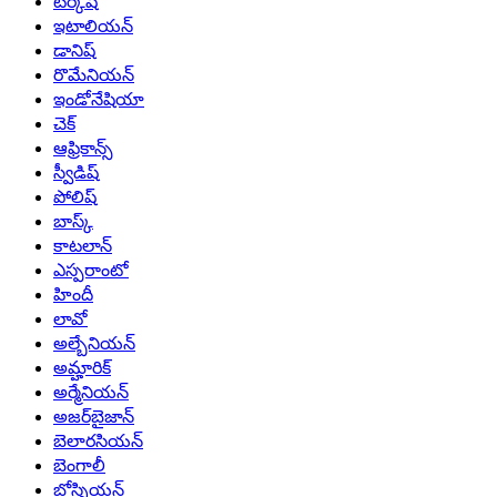
టర్కిష్
ఇటాలియన్
డానిష్
రొమేనియన్
ఇండోనేషియా
చెక్
ఆఫ్రికాన్స్
స్వీడిష్
పోలిష్
బాస్క్
కాటలాన్
ఎస్పరాంటో
హిందీ
లావో
అల్బేనియన్
అమ్హారిక్
అర్మేనియన్
అజర్‌బైజాన్
బెలారసియన్
బెంగాలీ
బోస్నియన్