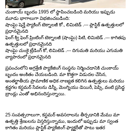
చుంకాయ్ బృందం 1995 లో స్థాపించబడింది మరియు ఇప్పుడు
మూడు భాగాలుగా విభజించబడింది:
షాంఘై షెన్హే ప్యాకింగ్ టెక్నాలజీ కో., లిమిటెడ్ .--- ప్లాస్టిక్ ఉత్పత్తులలో
ప్రధానమైనది
ఫెంగ్ క్వి ఫెంగ్ ప్రింటింగ్ టెక్నాలజీ (షాంఘై) పిటి, లిమిటెడ్ .--- కాగితపు
ఉత్పత్తులలో ప్రధానమైనది
షాంఘై చుంకై ట్రేడింగ్ కో, లిమిటెడ్ .--- దిగుమతి మరియు ఎగుమతి
వ్యాపారంలో ప్రధానమైనది
ప్రపంచంలోని అగ్రశ్రేణి ప్యాకేజింగ్ సంస్థను నిర్మించడానికి చుంకాయ్
బృందం అంకితం చేయబడింది. మా కొత్తగా విడుదల చేసిన,
అంతర్జాతీయ ప్రామాణిక అధిక నాణ్యత కలిగిన ఉత్పత్తులు మరియు
శ్రద్ధగల కస్టమర్ సేవలను డిస్నీ, మెంగ్నియు డెయిరీ, పెప్సి, వంటి ప్రసిద్ధ
బ్రాండ్లు ఎంతో అభినందిస్తున్నాయి.
25 సంవత్సరాలుగా, కస్టమర్ అవసరాలను తీర్చడానికి మేము మా
ఉత్పత్తి శ్రేణులను విస్తరిస్తున్నాము, ఇందులో ఇప్పుడు మా స్వంత
కాగితం మరియు ప్లాస్టిక్ ప్యాకేజింగ్ ఫ్యాక్టరీతో పాటు ఇతర