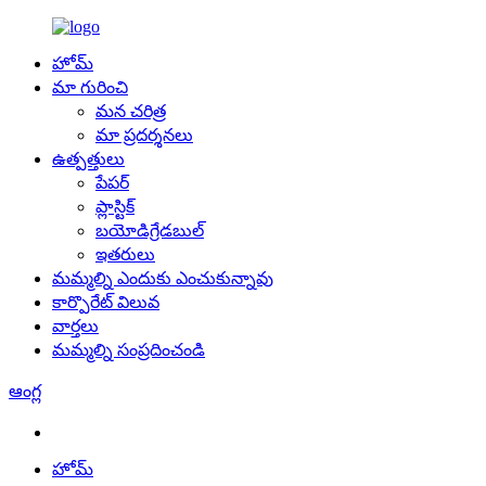
హోమ్
మా గురించి
మన చరిత్ర
మా ప్రదర్శనలు
ఉత్పత్తులు
పేపర్
ప్లాస్టిక్
బయోడిగ్రేడబుల్
ఇతరులు
మమ్మల్ని ఎందుకు ఎంచుకున్నావు
కార్పొరేట్ విలువ
వార్తలు
మమ్మల్ని సంప్రదించండి
ఆంగ్ల
హోమ్