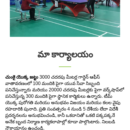
మా కార్యాలయం
చుంకై యొక్క జట్టు
3000 చదరపు మీటర్ల గార్డెన్ ఆఫీస్
వాతావరణంలో 100 మందికి పైగా యువ సేవా సిబ్బంది
పనిచేస్తున్నారు మరియు 20000 చదరపు మీటర్లకు పైగా వర్క్‌షాప్‌లో
పనిచేస్తున్న 300 మందికి పైగా స్థానిక కార్మికులు ఉన్నారు. టీమ్
యొక్క పురోగతి మరియు అనుభవం విజయం మరియు కలల వైపు
రహదారికి పునాది. ప్రతి సంవత్సరం 4 నుండి 5 దేశీయ లేదా విదేశీ
ప్రదర్శనలను అనుభవించండి, కానీ ఒకదానితో ఒకటి పక్కపక్కనే
అనేక బృంద నిర్మాణ కార్యకలాపాల్లో కూడా పాల్గొంటారు. నిలబడి
నౌకాయానం ఉంచండి.