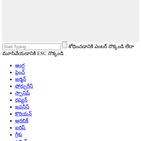
శోధించడానికి ఎంటర్ నొక్కండి లేదా
మూసివేయడానికి ESC నొక్కండి
ఆంగ్ల
ఫ్రెంచ్
జర్మన్
పోర్చుగీస్
స్పానిష్
రష్యన్
జపనీస్
కొరియన్
అరబిక్
ఐరిష్
గ్రీకు