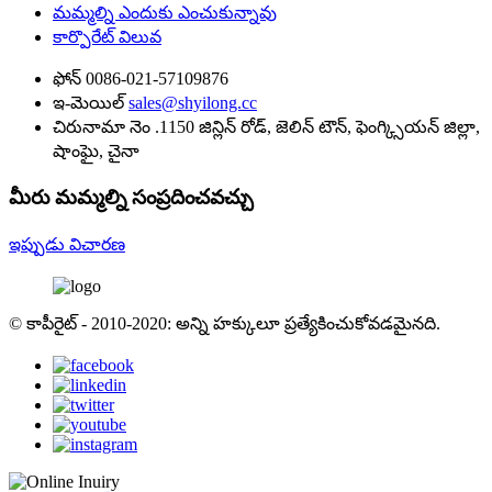
మమ్మల్ని ఎందుకు ఎంచుకున్నావు
కార్పొరేట్ విలువ
ఫోన్
0086-021-57109876
ఇ-మెయిల్
sales@shyilong.cc
చిరునామా
నెం .1150 జిన్లిన్ రోడ్, జెలిన్ టౌన్, ఫెంగ్క్సియన్ జిల్లా,
షాంఘై, చైనా
మీరు మమ్మల్ని సంప్రదించవచ్చు
ఇప్పుడు విచారణ
© కాపీరైట్ - 2010-2020: అన్ని హక్కులూ ప్రత్యేకించుకోవడమైనది.