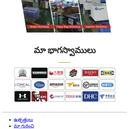
మా భాగస్వాములు
ఉత్పత్తులు
మా గురించి