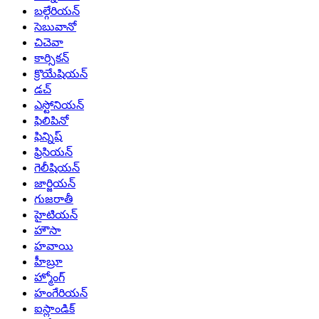
బల్గేరియన్
సెబువానో
చిచెవా
కార్సికన్
క్రొయేషియన్
డచ్
ఎస్టోనియన్
ఫిలిపినో
ఫిన్నిష్
ఫ్రిసియన్
గెలీషియన్
జార్జియన్
గుజరాతీ
హైటియన్
హౌసా
హవాయి
హీబ్రూ
హ్మోంగ్
హంగేరియన్
ఐస్లాండిక్