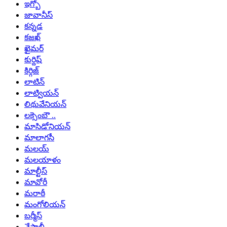
ఇగ్బో
జావానీస్
కన్నడ
కజఖ్
ఖైమర్
కుర్దిష్
కిర్గిజ్
లాటిన్
లాట్వియన్
లిథువేనియన్
లక్సెంబౌ ..
మాసిడోనియన్
మాలాగసీ
మలయ్
మలయాళం
మాల్టీస్
మావోరీ
మరాఠీ
మంగోలియన్
బర్మీస్
నేపాలీ