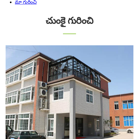
మా గురించి
చుంకై గురించి