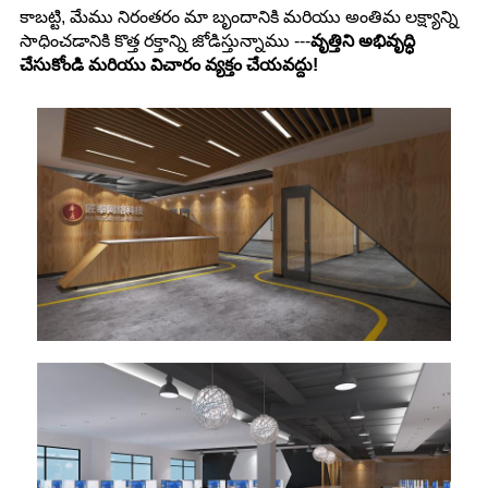
కాబట్టి, మేము నిరంతరం మా బృందానికి మరియు అంతిమ లక్ష్యాన్ని
సాధించడానికి కొత్త రక్తాన్ని జోడిస్తున్నాము ---
వృత్తిని అభివృద్ధి
చేసుకోండి మరియు విచారం వ్యక్తం చేయవద్దు!