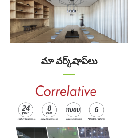
మా వర్క్‌షాప్‌లు