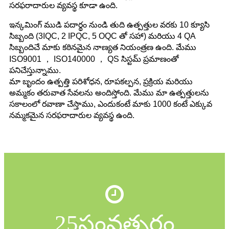
సరఫరాదారుల వ్యవస్థ కూడా ఉంది.
ఇన్కమింగ్ ముడి పదార్థం నుండి తుది ఉత్పత్తుల వరకు 10 క్యూసి
సిబ్బంది (3IQC, 2 IPQC, 5 OQC తో సహా) మరియు 4 QA
సిబ్బందిచే మాకు కఠినమైన నాణ్యత నియంత్రణ ఉంది. మేము
ISO9001 ， ISO140000 ， QS సిస్టమ్ ప్రమాణంతో
పనిచేస్తున్నాము.
మా బృందం ఉత్పత్తి పరిశోధన, రూపకల్పన, ప్రక్రియ మరియు
అమ్మకం తరువాత సేవలను అందిస్తోంది. మేము మా ఉత్పత్తులను
సకాలంలో రవాణా చేస్తాము, ఎందుకంటే మాకు 1000 కంటే ఎక్కువ
నమ్మకమైన సరఫరాదారుల వ్యవస్థ ఉంది.
25
సంవత్సరం