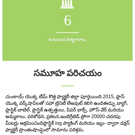
6
అనుబంధ కర్మాగారాలు
సమూహ పరిచయం
చుంకాయ్ యొక్క టీమ్ కొత్త ఫ్యాక్టరీ జిల్లా పూర్తయింది
2015, ప్లాస్
యొక్క వర్క్‌షాప్‌లతో సహా ట్రినిటీ లేఅవుట్ కలిగి ఉంది
ఈడ్పు బ్యాగ్,
ప్లాస్టిక్ బాటిల్, ప్లాస్టిక్ ఉత్పత్తులు, పేపర్ బాక్స్, హౌస్-వేర్
మరియు
అమ్మకాలు, పరిశోధన, ప్రకటన,
ఇంటిగ్రేటెడ్ ప్రోగా 20000 చదరపు
మీటర్లు ఆక్రమించింది
ప్లాస్టిక్ ing ప్యాకింగ్ మరియు ఇల్లు- ద్వారా డక్షన్
ఫ్యాక్టరీ ప్రాంతం
షాంఘైలో సామాను పరిశ్రమ.