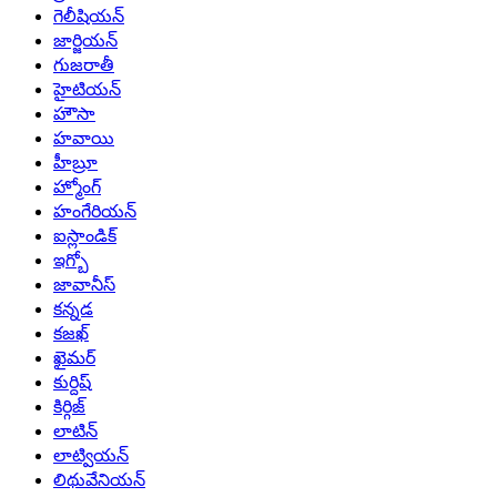
గెలీషియన్
జార్జియన్
గుజరాతీ
హైటియన్
హౌసా
హవాయి
హీబ్రూ
హ్మోంగ్
హంగేరియన్
ఐస్లాండిక్
ఇగ్బో
జావానీస్
కన్నడ
కజఖ్
ఖైమర్
కుర్దిష్
కిర్గిజ్
లాటిన్
లాట్వియన్
లిథువేనియన్