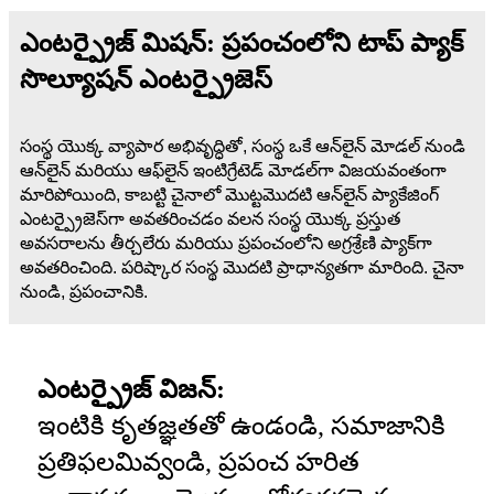
ఎంటర్ప్రైజ్ మిషన్: ప్రపంచంలోని టాప్ ప్యాక్
సొల్యూషన్ ఎంటర్ప్రైజెస్
సంస్థ యొక్క వ్యాపార అభివృద్ధితో, సంస్థ ఒకే ఆన్‌లైన్ మోడల్ నుండి
ఆన్‌లైన్ మరియు ఆఫ్‌లైన్ ఇంటిగ్రేటెడ్ మోడల్‌గా విజయవంతంగా
మారిపోయింది, కాబట్టి చైనాలో మొట్టమొదటి ఆన్‌లైన్ ప్యాకేజింగ్
ఎంటర్ప్రైజెస్‌గా అవతరించడం వలన సంస్థ యొక్క ప్రస్తుత
అవసరాలను తీర్చలేరు మరియు ప్రపంచంలోని అగ్రశ్రేణి ప్యాక్‌గా
అవతరించింది. పరిష్కార సంస్థ మొదటి ప్రాధాన్యతగా మారింది. చైనా
నుండి, ప్రపంచానికి.
ఎంటర్ప్రైజ్ విజన్:
ఇంటికి కృతజ్ఞతతో ఉండండి, సమాజానికి
ప్రతిఫలమివ్వండి, ప్రపంచ హరిత