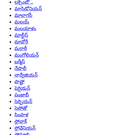
లక్సెంబౌ ..
మాసిడోనియన్
మాలాగసీ
మలయ్
మలయాళం
మాల్టీస్
మావోరీ
మరాఠీ
మంగోలియన్
బర్మీస్
నేపాలీ
నార్వేజియన్
పాష్టో
పెర్షియన్
పంజాబీ
సెర్బియన్
సెసోతో
సింహళ
స్లోవాక్
స్లోవేనియన్
సోమాలి