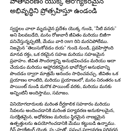
వాతావరణం యొక్క ఆరోగ్యకరమైన
అభివృద్ధిని ప్రోత్సహిస్తూ ఉండండి
స్వస్థలం చాలా మృదువైన ప్రదేశం యొక్క గుండె, "నీటి వనరు"
అని పిలవబడేది, మనం రోజువారీ జీవితం మరియు బిజీగా
పనిచేస్తున్నప్పటికీ, మేము వారి own రిని మరచిపోలేము.
నిజమైన "తెలుసుకోవడం దయ" గుండె నుండి, ప్రవహిస్తోంది
మానవ రక్తం, ఒక రకమైన సహజ మరియు సహజమైన
ప్రవాహం. జీవిత సౌందర్యాన్ని అనుభవించడం మరియు ఆదా
చేయడం మరియు ఆహ్లాదకరమైన భావోద్వేగ అనుభవాన్ని
పొందడం ద్వారా మాత్రమే ఆనందం సాధించవచ్చు. జీవితం ఒక
ప్రయాణం లాంటిది, మరియు ప్రయాణంలో, మనం నిరంతరం ఒక
పాయింట్ నుండి మరొక పాయింట్ వరకు, మరియు మనకు
అన్నింటినీ అందిస్తాము, సమాజం.
వినియోగదారులకు మరింత దీర్ఘకాలిక సహకారం మరియు
సేవలను అందించడానికి మరింత పర్యావరణ అనుకూలమైన,
సురక్షితమైన, అధోకరణం మరియు స్థిరమైన నాణ్యమైన
ఉత్పత్తులను ఉపయోగించడానికి మేము కట్టుబడి ఉన్నాము.
గ్రీన్ ప్యాకేజింగ్ యొక్క స్పృహతో, ప్రపంచ పర్యావరణ పరివర్తన