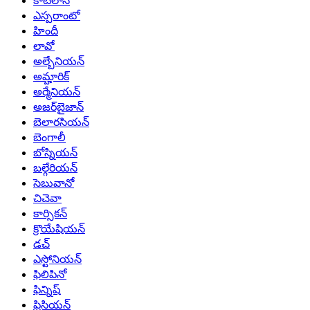
కాటలాన్
ఎస్పరాంటో
హిందీ
లావో
అల్బేనియన్
అమ్హారిక్
అర్మేనియన్
అజర్‌బైజాన్
బెలారసియన్
బెంగాలీ
బోస్నియన్
బల్గేరియన్
సెబువానో
చిచెవా
కార్సికన్
క్రొయేషియన్
డచ్
ఎస్టోనియన్
ఫిలిపినో
ఫిన్నిష్
ఫ్రిసియన్