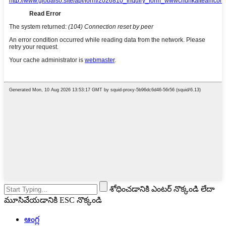
శోధించడానికి ఎంటర్ నొక్కండి లేదా
మూసివేయడానికి ESC నొక్కండి
ఆంగ్ల