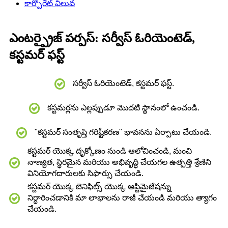
కార్పొరేట్ విలువ
ఎంటర్ప్రైజ్ పర్పస్: సర్వీస్ ఓరియెంటెడ్,
కస్టమర్ ఫస్ట్
సర్వీస్ ఓరియెంటెడ్, కస్టమర్ ఫస్ట్.
కస్టమర్లను ఎల్లప్పుడూ మొదటి స్థానంలో ఉంచండి.
"కస్టమర్ సంతృప్తి గరిష్టీకరణ" భావనను ఏర్పాటు చేయండి.
కస్టమర్ యొక్క దృక్కోణం నుండి ఆలోచించండి, మంచి
నాణ్యత, స్థిరమైన మరియు అభివృద్ధి చేయగల ఉత్పత్తి శ్రేణిని
వినియోగదారులకు సిఫార్సు చేయండి.
కస్టమర్ యొక్క బెనిఫిట్స్ యొక్క ఆప్టిమైజేషన్ను
నిర్ధారించడానికి మా లాభాలను రాజీ చేయండి మరియు త్యాగం
చేయండి.