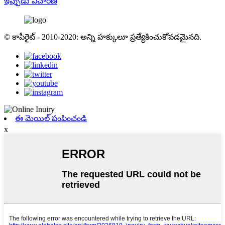
ఇప్పుడు విచారణ
© కాపీరైట్ - 2010-2020: అన్ని హక్కులూ ప్రత్యేకించుకోవడమైనది.
ఈ మెయిల్ పంపించండి
x