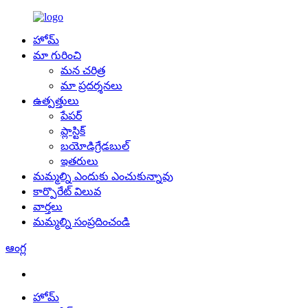
హోమ్
మా గురించి
మన చరిత్ర
మా ప్రదర్శనలు
ఉత్పత్తులు
పేపర్
ప్లాస్టిక్
బయోడిగ్రేడబుల్
ఇతరులు
మమ్మల్ని ఎందుకు ఎంచుకున్నావు
కార్పొరేట్ విలువ
వార్తలు
మమ్మల్ని సంప్రదించండి
ఆంగ్ల
హోమ్