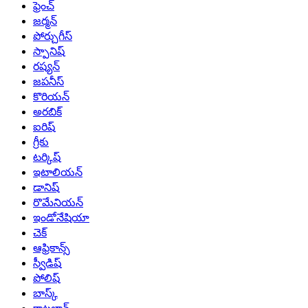
ఫ్రెంచ్
జర్మన్
పోర్చుగీస్
స్పానిష్
రష్యన్
జపనీస్
కొరియన్
అరబిక్
ఐరిష్
గ్రీకు
టర్కిష్
ఇటాలియన్
డానిష్
రొమేనియన్
ఇండోనేషియా
చెక్
ఆఫ్రికాన్స్
స్వీడిష్
పోలిష్
బాస్క్