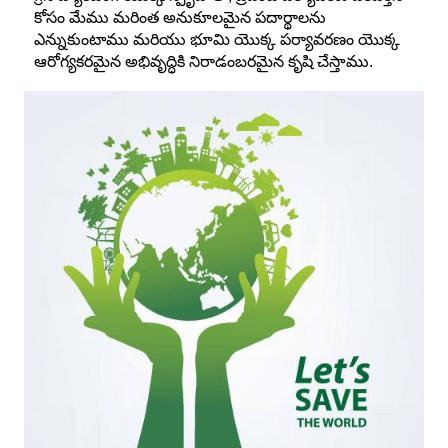
కోసం మేము మరింత అనుకూలమైన పదార్థాలను
ఎన్నుకుంటాము మరియు భూమి యొక్క పర్యావరణం యొక్క
ఆరోగ్యకరమైన అభివృద్ధికి నిరాడంబరమైన కృషి చేస్తాము.