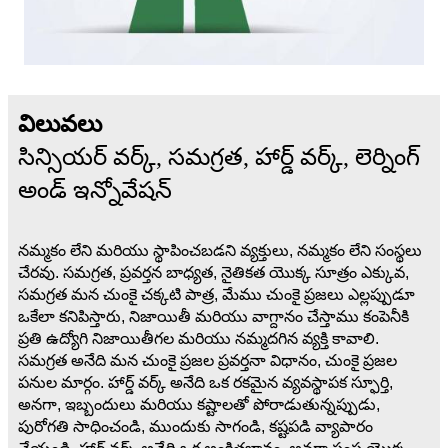
విలువలు
సిన్సియర్ వర్క్, సమగ్రత, హార్డ్ వర్క్, లెర్నింగ్
అండ్ ఇన్నోవేషన్
నమ్మకం లేని మరియు స్థాపించబడని వ్యక్తులు, నమ్మకం లేని సంస్థలు
చేరవు. సమగ్రత, ప్రవర్తన బాధ్యత, నైతికత యొక్క సూత్రం ఎక్కువ,
సమగ్రత మన చుంకై చక్కటి పాత్ర, మేము చుంకై ప్రజలు ఎల్లప్పుడూ
ఒకేలా కనిపిస్తారు, నిజాయితీ మరియు వాగ్దానం చేస్తాము కంపెనీకి
ప్రతి ఉద్యోగి నిజాయితీగల మరియు నమ్మదగిన వ్యక్తి కావాలి.
సమగ్రత అనేది మన చుంకై ప్రజల ప్రవర్తనా విధానం, చుంకై ప్రజల
పనుల మార్గం. హార్డ్ వర్క్ అనేది ఒక రకమైన వ్యవస్థాపక స్ఫూర్తి,
అనగా, ఇబ్బందులు మరియు కష్టాలతో పోరాడుతున్నప్పుడు,
పురోగతి సాధించండి, ముందుకు సాగండి, కష్టపడి వ్యాపారం