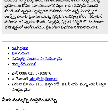
చేయండి. హార్డ్ వర్క్ అనేది ఒక అంకితభావం, అనగా సంస్థ యొక్క
ప్రయోజనం కోసం సహకరించడానికి సిద్ధంగా ఉంది.హ్యాపీ మొదటి
నుండి తన వృత్తిని ఎల్లప్పుడూ కొనసాగించగల వ్యక్తి. ఎంటర్ప్రైజ్
రిజర్వ్స్ పోరాట ప్రభావం యొక్క స్థిరమైన అభివృద్ధి కోసం, నేర్చుకునే
మరియు ఆవిష్కరణ యొక్క స్ఫూర్తిని, ప్రస్తుత పరిస్థితిలో చంచలంగా,
భవిష్యత్తులో ఆలోచించడం, ప్రతిరోజూ పురోగతిని కొనసాగించాలి.
ఉత్పత్తులు
మా గురించి
మమ్మల్ని ఎందుకు ఎంచుకున్నావు
కార్పొరేట్ విలువ
ఫోన్
0086-021-57109876
ఇ-మెయిల్
sales@shyilong.cc
చిరునామా
నెం .1150 జిన్లిన్ రోడ్, జెలిన్ టౌన్, ఫెంగ్క్సియన్ జిల్లా,
షాంఘై, చైనా
మీరు మమ్మల్ని సంప్రదించవచ్చు