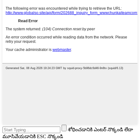
శోధించడానికి ఎంటర్ నొక్కండి లేదా
మూసివేయడానికి ESC నొక్కండి