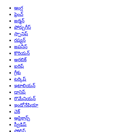
ఆంగ్ల
ఫ్రెంచ్
జర్మన్
పోర్చుగీస్
స్పానిష్
రష్యన్
జపనీస్
కొరియన్
అరబిక్
ఐరిష్
గ్రీకు
టర్కిష్
ఇటాలియన్
డానిష్
రొమేనియన్
ఇండోనేషియా
చెక్
ఆఫ్రికాన్స్
స్వీడిష్
పోలిష్