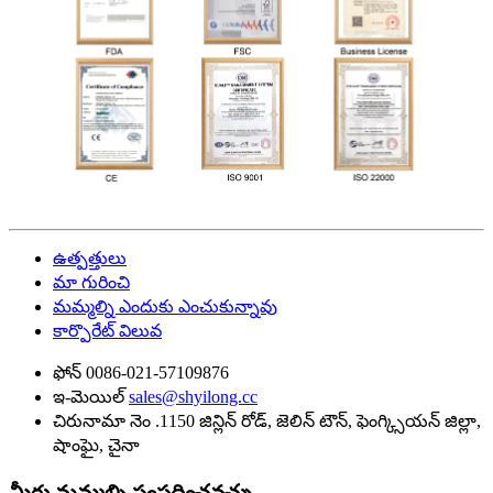
ఉత్పత్తులు
మా గురించి
మమ్మల్ని ఎందుకు ఎంచుకున్నావు
కార్పొరేట్ విలువ
ఫోన్
0086-021-57109876
ఇ-మెయిల్
sales@shyilong.cc
చిరునామా
నెం .1150 జిన్లిన్ రోడ్, జెలిన్ టౌన్, ఫెంగ్క్సియన్ జిల్లా,
షాంఘై, చైనా
మీరు మమ్మల్ని సంప్రదించవచ్చు