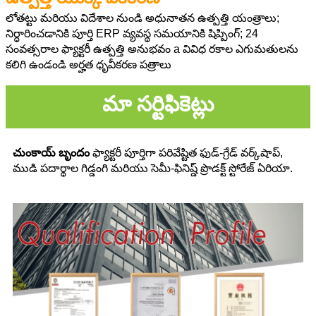
లోతట్టు మరియు విదేశాల నుండి అధునాతన ఉత్పత్తి యంత్రాలు;
నిర్ధారించడానికి పూర్తి ERP వ్యవస్థ
సమయానికి షిప్పింగ్; 24
సంవత్సరాల ఫ్యాక్టరీ ఉత్పత్తి అనుభవం a వివిధ రకాల ఎగుమతులను
కలిగి ఉండండి
అర్హత ధృవీకరణ పత్రాలు
మా సర్టిఫికెట్లు
చుంకాయ్ బృందం
ఫ్యాక్టరీ పూర్తిగా పరివేష్టిత ఫుడ్-గ్రేడ్ వర్క్‌షాప్,
ముడి పదార్థాల గిడ్డంగి మరియు సెమీ-ఫినిష్డ్ ప్రొడక్ట్ స్టోరేజ్ ఏరియా.