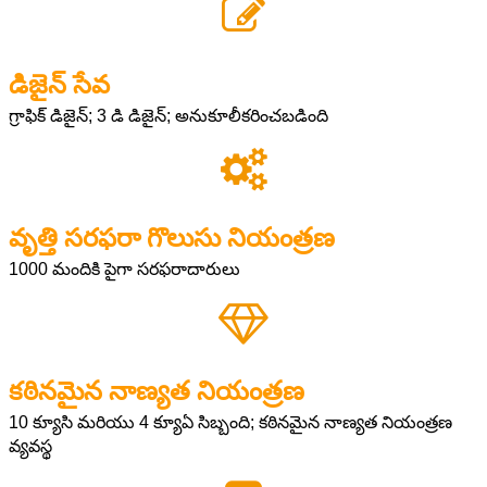
డిజైన్ సేవ
గ్రాఫిక్ డిజైన్; 3 డి డిజైన్; అనుకూలీకరించబడింది
వృత్తి సరఫరా గొలుసు నియంత్రణ
1000 మందికి పైగా సరఫరాదారులు
కఠినమైన నాణ్యత నియంత్రణ
10 క్యూసి మరియు 4 క్యూఏ సిబ్బంది; కఠినమైన నాణ్యత నియంత్రణ
వ్యవస్థ