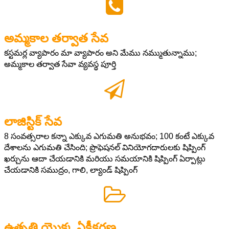
అమ్మకాల తర్వాత సేవ
కస్టమర్ల వ్యాపారం మా వ్యాపారం అని మేము నమ్ముతున్నాము;
అమ్మకాల తర్వాత సేవా వ్యవస్థ పూర్తి
లాజిస్టిక్ సేవ
8 సంవత్సరాల కన్నా ఎక్కువ ఎగుమతి అనుభవం; 100 కంటే ఎక్కువ
దేశాలను ఎగుమతి చేసింది; ప్రొఫెషనల్
వినియోగదారులకు షిప్పింగ్
ఖర్చును ఆదా చేయడానికి మరియు సమయానికి షిప్పింగ్ ఏర్పాట్లు
చేయడానికి సముద్రం, గాలి, ల్యాండ్ షిప్పింగ్
ఉత్పత్తి యొక్క ఏకీకరణ