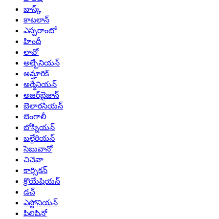
బాస్క్
కాటలాన్
ఎస్పరాంటో
హిందీ
లావో
అల్బేనియన్
అమ్హారిక్
అర్మేనియన్
అజర్‌బైజాన్
బెలారసియన్
బెంగాలీ
బోస్నియన్
బల్గేరియన్
సెబువానో
చిచెవా
కార్సికన్
క్రొయేషియన్
డచ్
ఎస్టోనియన్
ఫిలిపినో