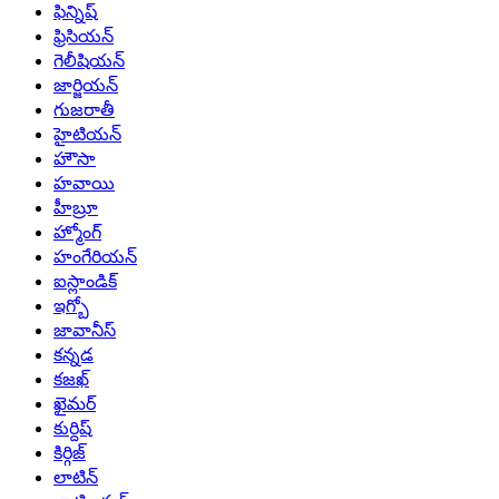
ఫిన్నిష్
ఫ్రిసియన్
గెలీషియన్
జార్జియన్
గుజరాతీ
హైటియన్
హౌసా
హవాయి
హీబ్రూ
హ్మోంగ్
హంగేరియన్
ఐస్లాండిక్
ఇగ్బో
జావానీస్
కన్నడ
కజఖ్
ఖైమర్
కుర్దిష్
కిర్గిజ్
లాటిన్