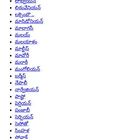
లాట్వియన్
లిథువేనియన్
లక్సెంబౌ ..
మాసిడోనియన్
మాలాగసీ
మలయ్
మలయాళం
మాల్టీస్
మావోరీ
మరాఠీ
మంగోలియన్
బర్మీస్
నేపాలీ
నార్వేజియన్
పాష్టో
పెర్షియన్
పంజాబీ
సెర్బియన్
సెసోతో
సింహళ
స్లోవాక్