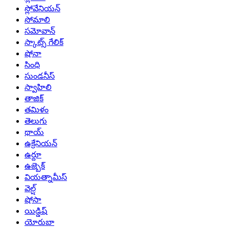
స్లోవేనియన్
సోమాలి
సమోవాన్
స్కాట్స్ గేలిక్
షోనా
సింధి
సుండనీస్
స్వాహిలి
తాజిక్
తమిళం
తెలుగు
థాయ్
ఉక్రేనియన్
ఉర్దూ
ఉజ్బెక్
వియత్నామీస్
వెల్ష్
షోసా
యిడ్డిష్
యోరుబా