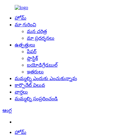
హోమ్
మా గురించి
మన చరిత్ర
మా ప్రదర్శనలు
ఉత్పత్తులు
పేపర్
ప్లాస్టిక్
బయోడిగ్రేడబుల్
ఇతరులు
మమ్మల్ని ఎందుకు ఎంచుకున్నావు
కార్పొరేట్ విలువ
వార్తలు
మమ్మల్ని సంప్రదించండి
ఆంగ్ల
హోమ్