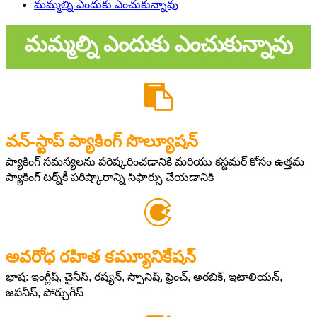
మమ్మల్ని ఎందుకు ఎంచుకున్నావు
మమ్మల్ని ఎందుకు ఎంచుకున్నావు
వన్-స్టాప్ ప్యాకింగ్ సొల్యూషన్
ప్యాకింగ్ సమస్యలను పరిష్కరించడానికి మరియు కస్టమర్ కోసం ఉత్తమ
ప్యాకింగ్ టర్న్‌కీ పరిష్కారాన్ని సిఫార్సు చేయడానికి
అవరోధ రహిత కమ్యూనికేషన్
భాష: ఇంగ్లీష్, చైనీస్, రష్యన్, స్పానిష్, ఫ్రెంచ్, అరబిక్, ఇటాలియన్,
జపనీస్, పోర్చుగీస్