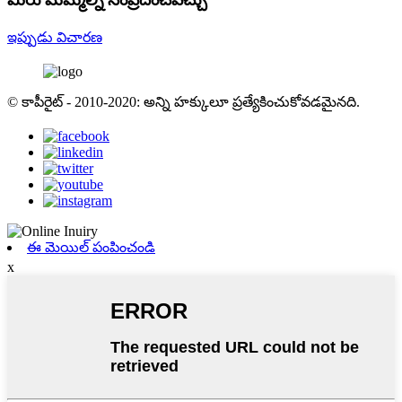
ఇప్పుడు విచారణ
© కాపీరైట్ - 2010-2020: అన్ని హక్కులూ ప్రత్యేకించుకోవడమైనది.
ఈ మెయిల్ పంపించండి
x